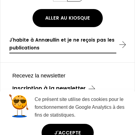
r
u
é
i
c
v
é
a
ALLER AU KIOSQUE
d
n
e
t
n
t
J’habite à Annœullin et je ne reçois pas les
publications
Pied
de
Recevez la newsletter
page
Inscription à la newsletter
Ce présent site utilise des cookies pour le
fonctionnement de Google Analytics à des
Mentions légales
fins de statistiques.
Plan du site
Modalités relatives aux cookies
J'ACCEPTE