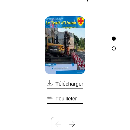
Télécharger
Feuilleter
P
S