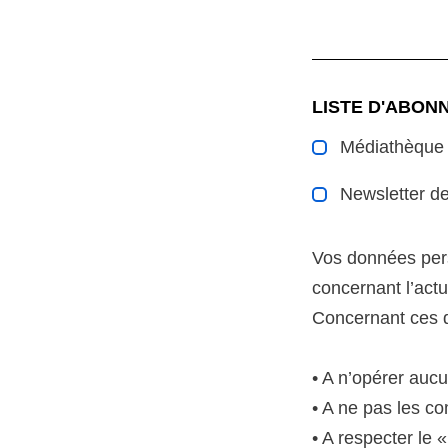
LISTE D'ABO
Médiathèque
Newsletter de
Vos données pers
concernant l’actua
Concernant ces d
• A n’opérer auc
• A ne pas les co
• A respecter le 