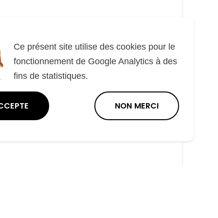
Ce présent site utilise des cookies pour le
fonctionnement de Google Analytics à des
fins de statistiques.
ALLER AU KIOSQUE
P
S
r
u
é
i
c
v
CCEPTE
NON MERCI
é
a
abite à Annœullin et je ne reçois pas
d
n
e
t
 publications
n
t
Télécharger
Feuilleter