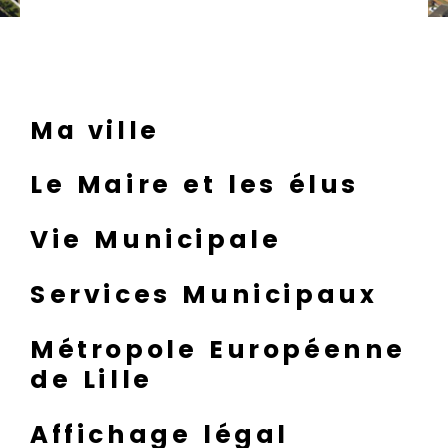
d
Le registre des personnes
e
vulnérables
r
a
u
Ma ville
Carte interactive du cadastre
c
de la commune
o
Le Maire et les élus
n
Travaux
t
Vie Municipale
e
Pass déchèterie
n
Services Municipaux
u
Métropole Européenne
de Lille
Affichage légal