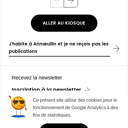
P
S
r
u
é
i
c
v
é
a
ALLER AU KIOSQUE
d
n
e
t
n
t
J’habite à Annœullin et je ne reçois pas les
publications
Pied
de
Recevez la newsletter
page
Inscription à la newsletter
Ce présent site utilise des cookies pour le
fonctionnement de Google Analytics à des
Mentions légales
fins de statistiques.
Plan du site