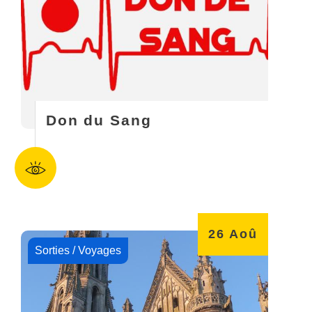
Don du Sang
26
Aoû
Sorties / Voyages