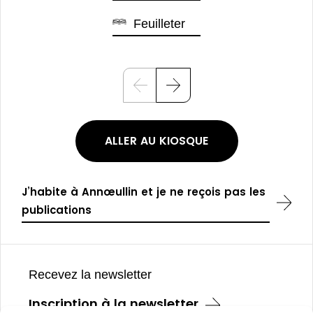
Feuilleter
P
S
r
u
é
i
c
v
é
a
ALLER AU KIOSQUE
d
n
e
t
n
t
J’habite à Annœullin et je ne reçois pas les
publications
Pied
de
Recevez la newsletter
page
Inscription à la newsletter