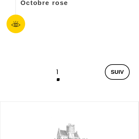
Octobre rose
Pagination
Page
1
Page
courante
suivante