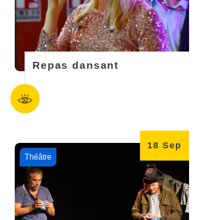
Repas dansant
18
Sep
Théâtre