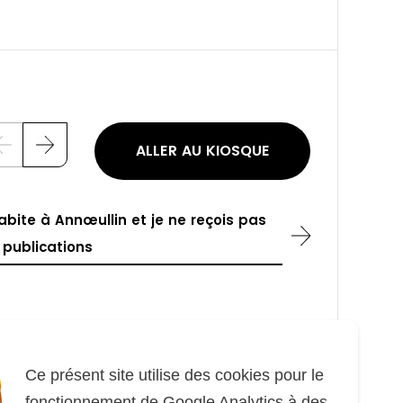
ALLER AU KIOSQUE
P
S
r
u
é
i
c
v
é
a
abite à Annœullin et je ne reçois pas
d
n
e
t
 publications
n
t
Télécharger
Feuilleter
Ce présent site utilise des cookies pour le
fonctionnement de Google Analytics à des