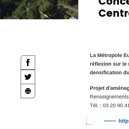
Conce
c
Centr
é
d
e
r
a
La Métropole Eu
u
réflexion sur l
c
densification d
o
n
Projet d'aménag
t
Renseignements
e
Tél. : 03 20 90 4
n
u
http