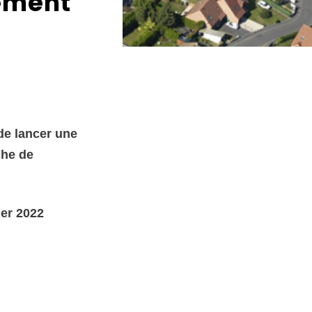
ement
de lancer une
che de
ier 2022