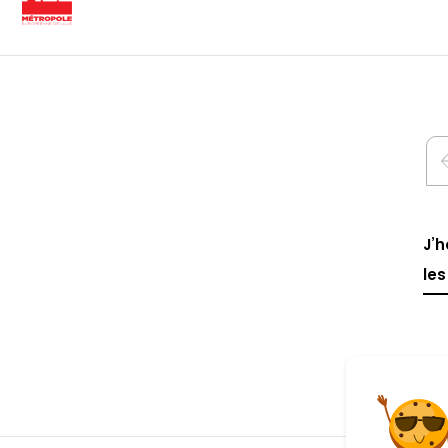
J’h
les