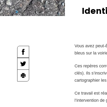
c
Ident
é
d
e
r
a
Vous avez peut-ê
u
bleus sur la voi
c
o
Ces repères corr
n
clés). Ils s’ins
t
cartographier les
e
n
Ce travail est ré
u
l’intervention de