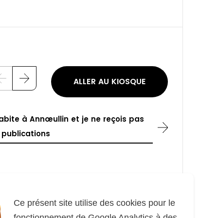
ALLER AU KIOSQUE
P
S
r
u
é
i
c
v
é
a
abite à Annœullin et je ne reçois pas
d
n
e
t
 publications
n
t
Télécharger
Feuilleter
Ce présent site utilise des cookies pour le
fonctionnement de Google Analytics à des