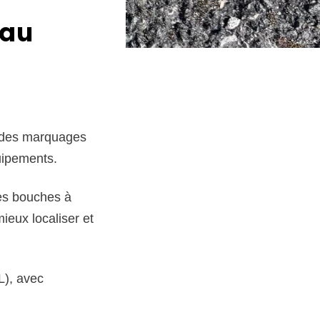
eau
r des marquages
uipements.
les bouches à
ieux localiser et
L), avec