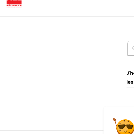
J’h
les