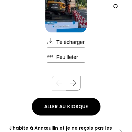
Télécharger
Feuilleter
P
S
r
u
é
i
c
v
é
a
ALLER AU KIOSQUE
d
n
e
t
n
t
J’habite à Annœullin et je ne reçois pas les