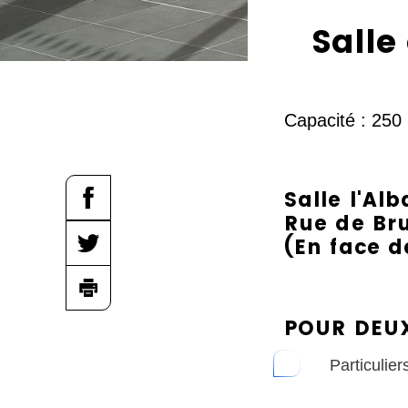
eil
c
Salle
é
d
e
Capacité : 250 
r
a
u
Salle l'Alb
c
Rue de Bru
o
(En face d
n
t
e
POUR DEUX
n
Particulier
u