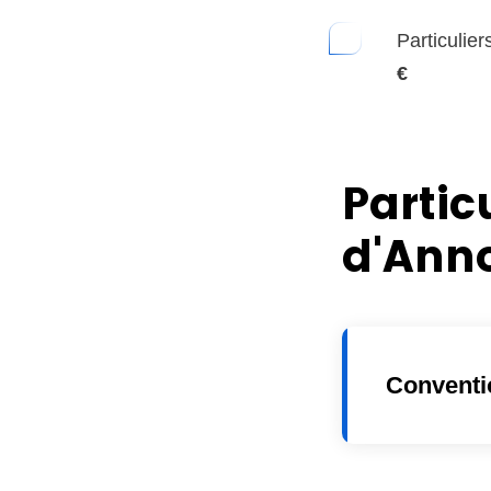
Particulie
€
Partic
d'Anno
Conventi