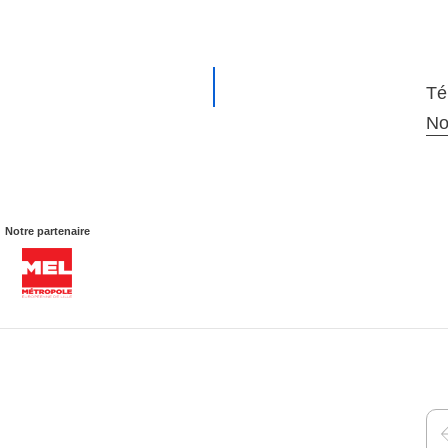
Té
No
Notre partenaire