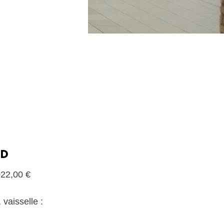
ND
022,00 €
 vaisselle :