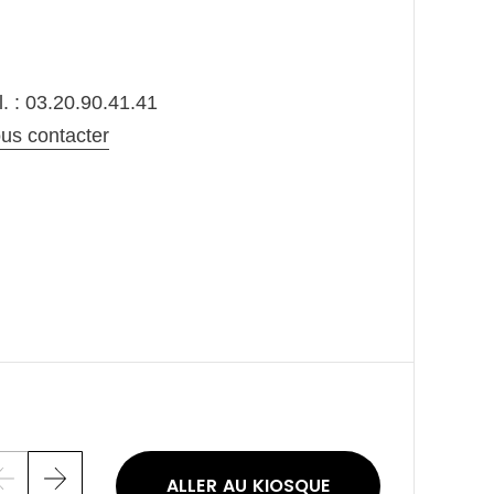
l. : 03.20.90.41.41
us contacter
ALLER AU KIOSQUE
P
S