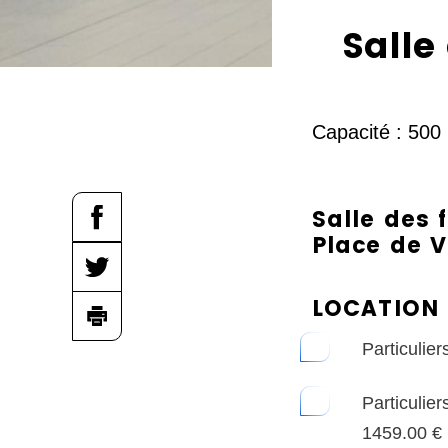
eil
c
Salle
é
d
e
Capacité : 500 
r
a
u
Salle des 
c
Place de 
o
n
LOCATION
t
e
Particulier
n
Particulier
u
1459.00 €