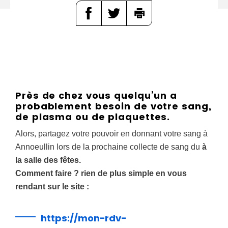
d
e
r
a
u
c
o
Près de chez vous quelqu’un a
n
probablement besoin de votre sang,
t
de plasma ou de plaquettes.
e
Alors, partagez votre pouvoir en donnant votre sang à
n
Annoeullin lors de la prochaine collecte de sang du
à
u
la salle des fêtes.
Comment faire ? rien de plus simple en vous
rendant sur le site :
https://mon-rdv-