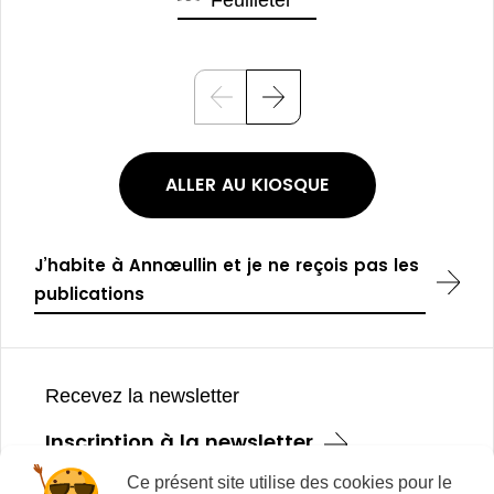
P
S
r
u
é
i
c
v
é
a
ALLER AU KIOSQUE
d
n
e
t
n
t
J’habite à Annœullin et je ne reçois pas les
publications
Pied
de
Recevez la newsletter
page
Inscription à la newsletter
Ce présent site utilise des cookies pour le