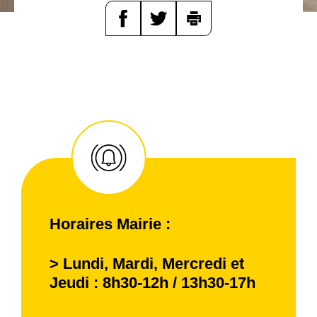
d
e
r
a
u
c
o
n
t
e
n
u
Horaires Mairie :
> Lundi, Mardi, Mercredi et
Jeudi : 8h30-12h / 13h30-17h