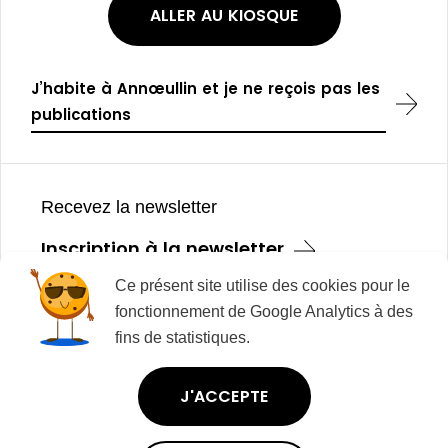
é
a
ALLER AU KIOSQUE
d
n
e
t
n
t
J’habite à Annœullin et je ne reçois pas les
publications
Pied
de
Recevez la newsletter
page
Inscription à la newsletter
Ce présent site utilise des cookies pour le
fonctionnement de Google Analytics à des
Mentions légales
fins de statistiques.
Plan du site
Modalités relatives aux cookies
J'ACCEPTE