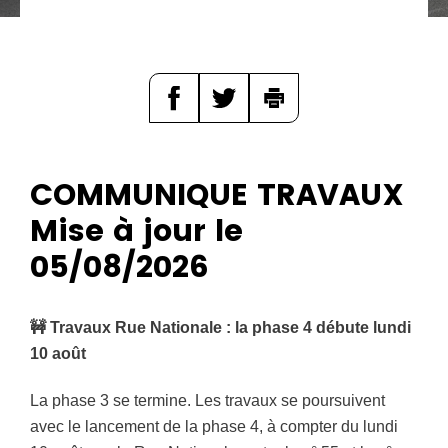
d
e
r
a
u
c
o
COMMUNIQUE TRAVAUX
n
t
Mise à jour le
e
05/08/2026
n
u
🚧 Travaux Rue Nationale : la phase 4 débute lundi
10 août
La phase 3 se termine. Les travaux se poursuivent
avec le lancement de la phase 4, à compter du lundi