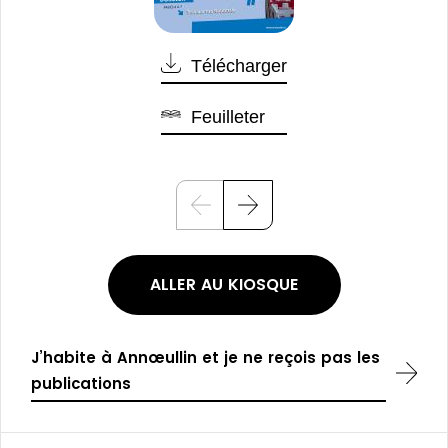
Télécharger
Feuilleter
P
S
r
u
é
i
c
v
é
a
ALLER AU KIOSQUE
d
n
e
t
n
t
J’habite à Annœullin et je ne reçois pas les
publications
Pied