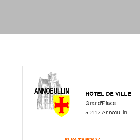
Fan Zone demi-finale
Voir l'album
HÔTEL DE VILLE
Grand'Place
59112 Annœullin